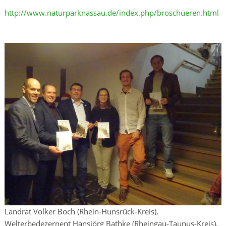
http://www.naturparknassau.de/index.php/broschueren.html
Landrat Volker Boch (Rhein-Hunsrück-Kreis),
Welterbedezernent Hansjörg Bathke (Rheingau-Taunus-Kreis),